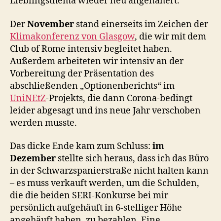
Lieblingsthema wieder neu angenähert.
Der
November
stand einerseits im Zeichen der
Klimakonferenz von Glasgow
, die wir mit dem
Club of Rome intensiv begleitet haben.
Außerdem arbeiteten wir intensiv an der
Vorbereitung der Präsentation des
abschließenden „Optionenberichts“ im
UniNEtZ
-Projekts, die dann Corona-bedingt
leider abgesagt und ins neue Jahr verschoben
werden musste.
Das dicke Ende kam zum Schluss:
im
Dezember
stellte sich heraus, dass ich das Büro
in der Schwarzspanierstraße nicht halten kann
– es muss verkauft werden, um die Schulden,
die die beiden SERI-Konkurse bei mir
persönlich aufgehäuft in 6-stelliger Höhe
angehäuft haben, zu bezahlen. Eine