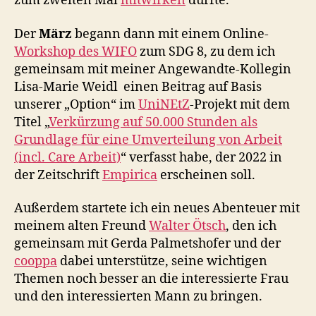
zum zweiten Mal
mitwirken
durfte.
Der
März
begann dann mit einem Online-
Workshop des WIFO
zum SDG 8, zu dem ich
gemeinsam mit meiner Angewandte-Kollegin
Lisa-Marie Weidl einen Beitrag auf Basis
unserer „Option“ im
UniNEtZ
-Projekt mit dem
Titel „
Verkürzung auf 50.000 Stunden als
Grundlage für eine Umverteilung von Arbeit
(incl. Care Arbeit)
“ verfasst habe, der 2022 in
der Zeitschrift
Empirica
erscheinen soll.
Außerdem startete ich ein neues Abenteuer mit
meinem alten Freund
Walter Ötsch
, den ich
gemeinsam mit Gerda Palmetshofer und der
cooppa
dabei unterstütze, seine wichtigen
Themen noch besser an die interessierte Frau
und den interessierten Mann zu bringen.