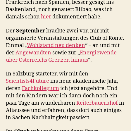
Frankreich nach Spanien, besser gesagt ins
Baskenland, noch genauer: Bilbao, was ich
damals schon
hier
dokumentiert habe.
Der
September
brachte zwei von mir mit
organisierte Veranstaltungen des Club of Rome.
Einmal „
Wohlstand neu denken
“ – an und mit
der
Angewandten
sowie zur „
Energiewende
über Österreichs Grenzen hinaus
“.
In Salzburg starteten wir mit den
Scientists4Future
ins neue akademische Jahr,
deren
Fachkollegium
ich jetzt angehöre. Und
mit den Kindern war ich dann doch noch ein
paar Tage am wunderbaren
Reiterbauernhof
in
Altaussee und erfahren, dass dort auch einiges
in Sachen Nachhaltigkeit passiert.