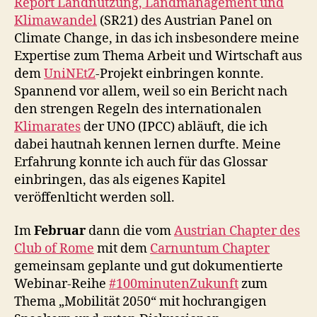
Report Landnutzung, Landmanagement und
Klimawandel
(SR21) des Austrian Panel on
Climate Change, in das ich insbesondere meine
Expertise zum Thema Arbeit und Wirtschaft aus
dem
UniNEtZ
-Projekt einbringen konnte.
Spannend vor allem, weil so ein Bericht nach
den strengen Regeln des internationalen
Klimarates
der UNO (IPCC) abläuft, die ich
dabei hautnah kennen lernen durfte. Meine
Erfahrung konnte ich auch für das Glossar
einbringen, das als eigenes Kapitel
veröffenlticht werden soll.
Im
Februar
dann die vom
Austrian Chapter des
Club of Rome
mit dem
Carnuntum Chapter
gemeinsam geplante und gut dokumentierte
Webinar-Reihe
#100minutenZukunft
zum
Thema „Mobilität 2050“ mit hochrangigen