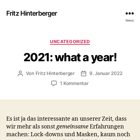
Fritz Hinterberger
Menü
Kategorien
UNCATEGORIZED
2021: what a year!
Von
Fritz Hinterberger
9. Januar 2022
Beitragsautor
Beitragsdatum
zu
1 Kommentar
2021:
what
a
year!
Es ist ja das interessante an unserer Zeit, dass
wir mehr als sonst
gemeinsame
Erfahrungen
machen: Lock-downs und Masken, kaum noch