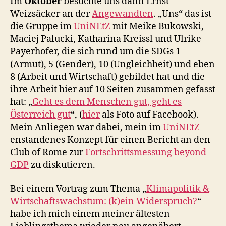
Im
Oktober
besuchte uns dann Ernst
Weizsäcker an der
Angewandten
. „Uns“ das ist
die Gruppe im
UniNEtZ
mit Meike Bukowski,
Maciej Palucki, Katharina Kreissl und Ulrike
Payerhofer, die sich rund um die SDGs 1
(Armut), 5 (Gender), 10 (Ungleichheit) und eben
8 (Arbeit und Wirtschaft) gebildet hat und die
ihre Arbeit hier auf 10 Seiten zusammen gefasst
hat: „
Geht es dem Menschen gut, geht es
Österreich gut
“, (
hier
als Foto auf Facebook).
Mein Anliegen war dabei, mein im
UniNEtZ
enstandenes Konzept für einen Bericht an den
Club of Rome zur
Fortschrittsmessung beyond
GDP
zu diskutieren.
Bei einem Vortrag zum Thema „
Klimapolitik &
Wirtschaftswachstum: (k)ein Widerspruch?
“
habe ich mich einem meiner ältesten