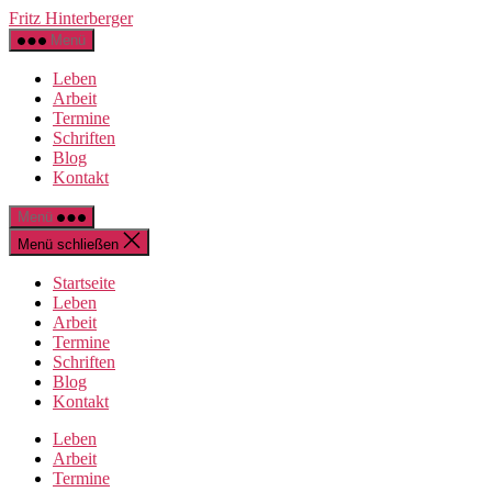
Direkt
Fritz Hinterberger
zum
Menü
Inhalt
wechseln
Leben
Arbeit
Termine
Schriften
Blog
Kontakt
Menü
Menü schließen
Startseite
Leben
Arbeit
Termine
Schriften
Blog
Kontakt
Leben
Arbeit
Termine