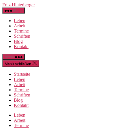
Direkt
Fritz Hinterberger
zum
Menü
Inhalt
wechseln
Leben
Arbeit
Termine
Schriften
Blog
Kontakt
Menü
Menü schließen
Startseite
Leben
Arbeit
Termine
Schriften
Blog
Kontakt
Leben
Arbeit
Termine