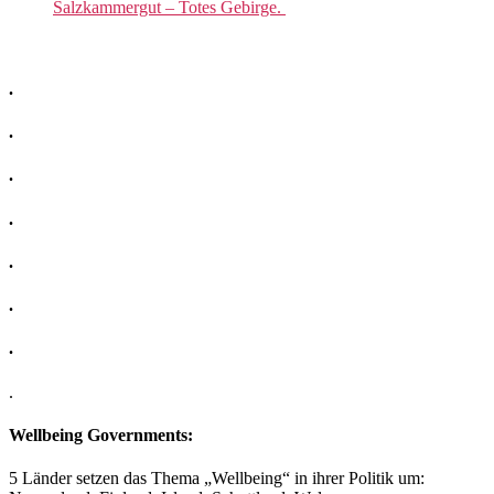
Salzkammergut – Totes Gebirge.
.
.
.
.
.
.
.
.
Wellbeing Governments:
5 Länder setzen das Thema „Wellbeing“ in ihrer Politik um: